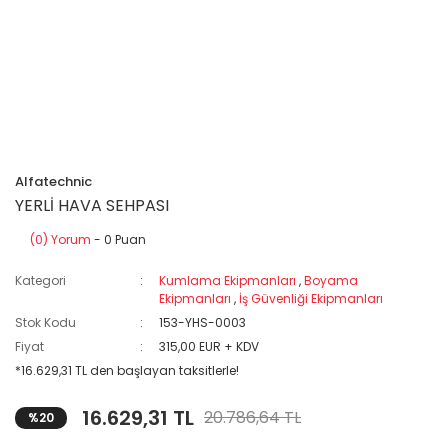
Alfatechnic
YERLİ HAVA SEHPASI
(0) Yorum
- 0 Puan
Kategori
Kumlama Ekipmanları
,
Boyama
Ekipmanları
,
İş Güvenliği Ekipmanları
Stok Kodu
153-YHS-0003
Fiyat
315,00 EUR + KDV
*16.629,31 TL den başlayan taksitlerle!
16.629,31 TL
20.786,64 TL
%20