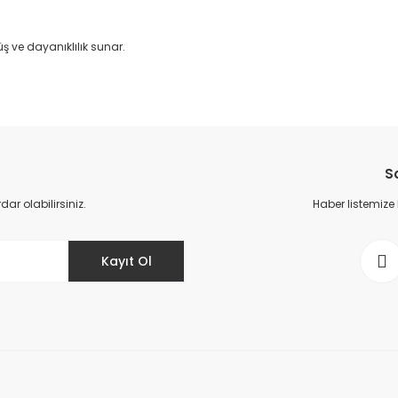
ş ve dayanıklılık sunar.
da yetersiz gördüğünüz noktaları öneri formunu kullanarak tarafımıza il
Bu ürüne ilk yorumu siz yapın!
S
Yorum Yaz
r olabilirsiniz.
Haber listemize
Kayıt Ol
Gönder