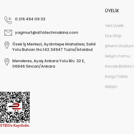
ÜYELİK
0 216 494 09 33
Yeni Üyelik
yagmurt@alfatechmakina.com
Üye Girişi
Özek İş Merkezi, Aydıntepe Mahallesi, Sahil
Şifremi Unuttum
Yolu Bulvarı No:142 34947 Tuzla/İstanbul
İletişim Formu
Menderes, Ayaş Ankara Yolu Blv. 32 E,
06946 Sincan/Ankara
Havale Bildirim
Kargo Takibi
İletişim