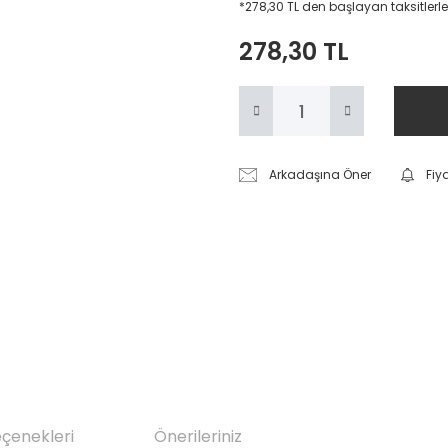
*278,30 TL den başlayan taksitlerle
278,30 TL
Arkadaşına Öner
Fiy
eçenekleri
Önerileriniz