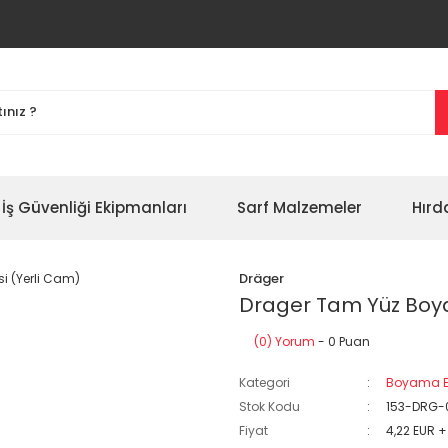
İş Güvenliği Ekipmanları
Sarf Malzemeler
Hırd
Dräger
Drager Tam Yüz Boya
(0) Yorum
- 0 Puan
Kategori
Boyama E
Stok Kodu
153-DRG-
Fiyat
4,22 EUR 