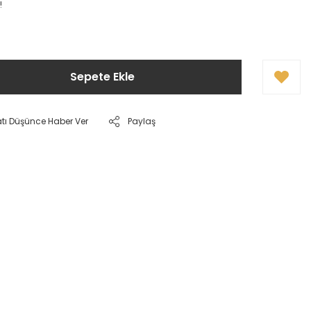
!
Sepete Ekle
atı Düşünce Haber Ver
Paylaş