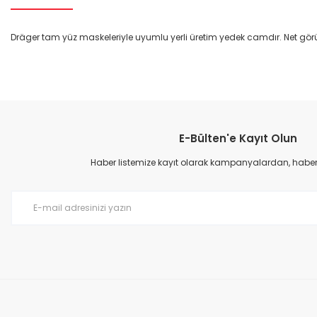
Dräger tam yüz maskeleriyle uyumlu yerli üretim yedek camdır. Net görü
Bu ürünün fiyat bilgisi, resim, ürün açıklamalarında ve diğer konular
Görüş ve önerileriniz için teşekkür ederiz.
E-Bülten'e Kayıt Olun
Ürün resmi kalitesiz, bozuk veya görüntülenemiyor.
Ürün açıklamasında eksik bilgiler bulunuyor.
Haber listemize kayıt olarak kampanyalardan, haberda
Ürün bilgilerinde hatalar bulunuyor.
Ürün fiyatı diğer sitelerden daha pahalı.
Bu ürüne benzer farklı alternatifler olmalı.