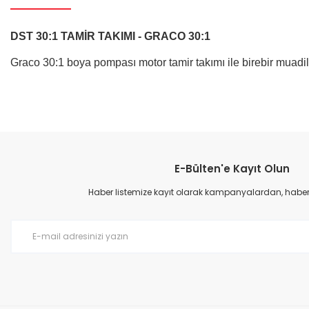
DST 30:1 TAMİR TAKIMI - GRACO 30:1
Graco 30:1 boya pompası motor tamir takımı ile birebir muadil
Bu ürünün fiyat bilgisi, resim, ürün açıklamalarında ve diğer konular
Görüş ve önerileriniz için teşekkür ederiz.
E-Bülten'e Kayıt Olun
Ürün resmi kalitesiz, bozuk veya görüntülenemiyor.
Ürün açıklamasında eksik bilgiler bulunuyor.
Haber listemize kayıt olarak kampanyalardan, haberda
Ürün bilgilerinde hatalar bulunuyor.
Ürün fiyatı diğer sitelerden daha pahalı.
Bu ürüne benzer farklı alternatifler olmalı.