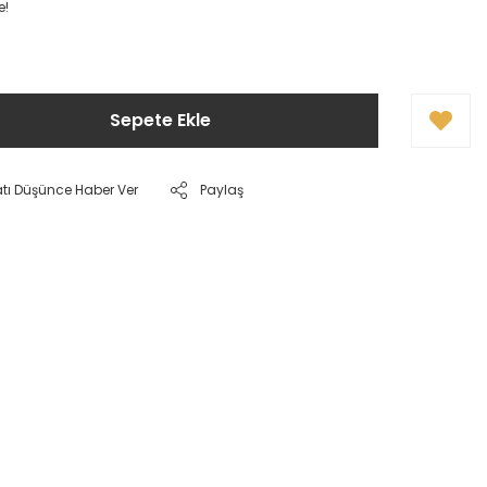
e!
Sepete Ekle
atı Düşünce Haber Ver
Paylaş