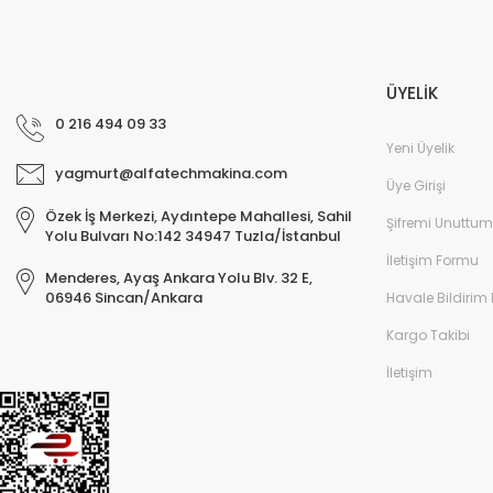
ÜYELİK
0 216 494 09 33
Yeni Üyelik
yagmurt@alfatechmakina.com
Üye Girişi
Özek İş Merkezi, Aydıntepe Mahallesi, Sahil
Şifremi Unuttum
Yolu Bulvarı No:142 34947 Tuzla/İstanbul
İletişim Formu
Menderes, Ayaş Ankara Yolu Blv. 32 E,
06946 Sincan/Ankara
Havale Bildirim
Kargo Takibi
İletişim