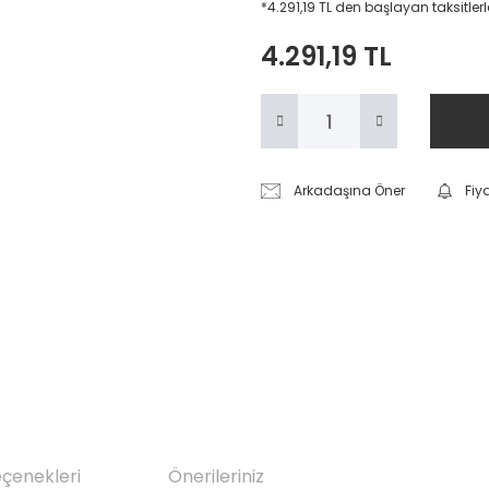
*4.291,19 TL den başlayan taksitlerl
4.291,19 TL
Arkadaşına Öner
Fiy
eçenekleri
Önerileriniz