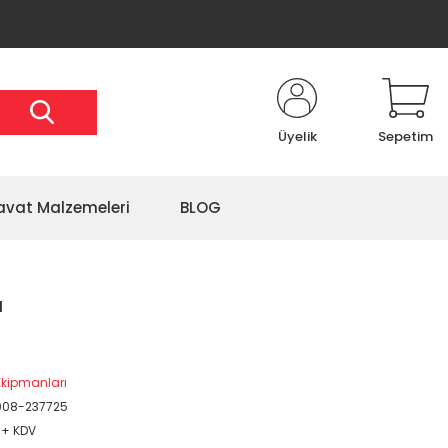
Üyelik
Sepetim
avat Malzemeleri
BLOG
ı
kipmanları
008-237725
 + KDV