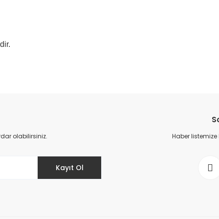
dir.
da yetersiz gördüğünüz noktaları öneri formunu kullanarak tarafımıza il
Bu ürüne ilk yorumu siz yapın!
S
Yorum Yaz
r olabilirsiniz.
Haber listemize
Kayıt Ol