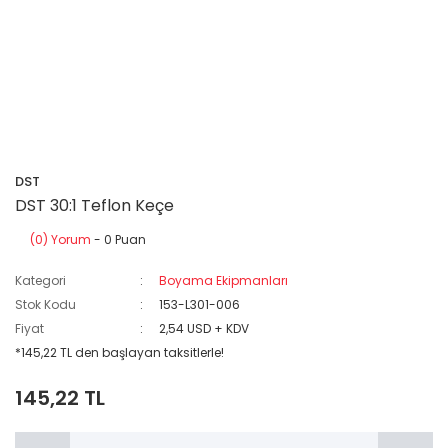
DST
DST 30:1 Teflon Keçe
(0) Yorum
- 0 Puan
Kategori
Boyama Ekipmanları
Stok Kodu
153-L301-006
Fiyat
2,54 USD + KDV
*145,22 TL den başlayan taksitlerle!
145,22 TL