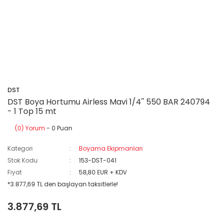
DST
DST Boya Hortumu Airless Mavi 1/4'' 550 BAR 240794
- 1 Top 15 mt
(0) Yorum
- 0 Puan
Kategori
Boyama Ekipmanları
Stok Kodu
153-DST-041
Fiyat
58,80 EUR + KDV
*3.877,69 TL den başlayan taksitlerle!
3.877,69 TL