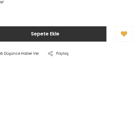
le!
Sepete Ekle
atı Düşünce Haber Ver
Paylaş