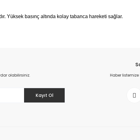
dır. Yüksek basınç altında kolay tabanca hareketi sağlar.
da yetersiz gördüğünüz noktaları öneri formunu kullanarak tarafımıza il
Bu ürüne ilk yorumu siz yapın!
S
Yorum Yaz
r olabilirsiniz.
Haber listemize
Kayıt Ol