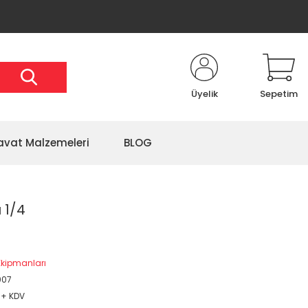
Üyelik
Sepetim
avat Malzemeleri
BLOG
 1/4
kipmanları
007
 + KDV