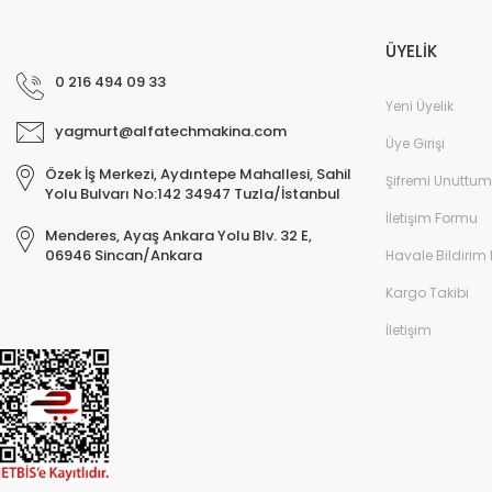
ÜYELİK
0 216 494 09 33
Yeni Üyelik
yagmurt@alfatechmakina.com
Üye Girişi
Özek İş Merkezi, Aydıntepe Mahallesi, Sahil
Şifremi Unuttum
Yolu Bulvarı No:142 34947 Tuzla/İstanbul
İletişim Formu
Menderes, Ayaş Ankara Yolu Blv. 32 E,
06946 Sincan/Ankara
Havale Bildirim
Kargo Takibi
İletişim