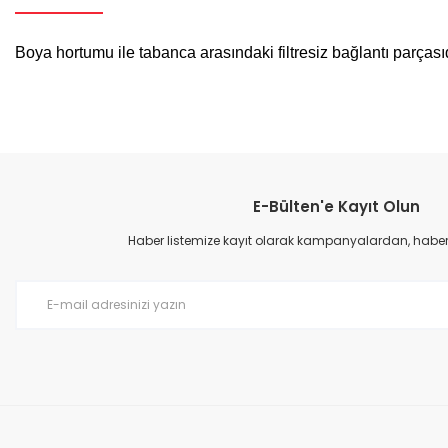
Boya hortumu ile tabanca arasındaki filtresiz bağlantı parçası
Bu ürünün fiyat bilgisi, resim, ürün açıklamalarında ve diğer konular
Görüş ve önerileriniz için teşekkür ederiz.
E-Bülten'e Kayıt Olun
Ürün resmi kalitesiz, bozuk veya görüntülenemiyor.
Ürün açıklamasında eksik bilgiler bulunuyor.
Haber listemize kayıt olarak kampanyalardan, haberda
Ürün bilgilerinde hatalar bulunuyor.
Ürün fiyatı diğer sitelerden daha pahalı.
Bu ürüne benzer farklı alternatifler olmalı.