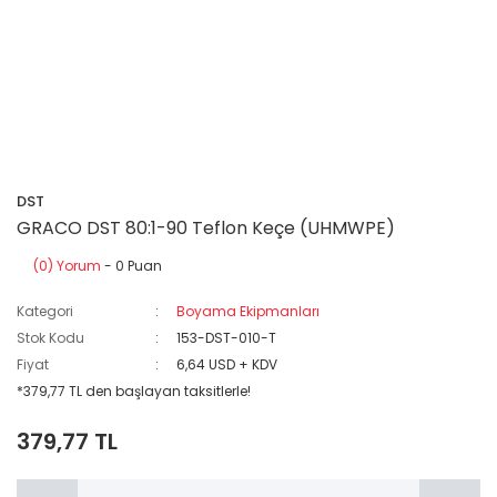
DST
GRACO DST 80:1-90 Teflon Keçe (UHMWPE)
(0) Yorum
- 0 Puan
Kategori
Boyama Ekipmanları
Stok Kodu
153-DST-010-T
Fiyat
6,64 USD + KDV
*379,77 TL den başlayan taksitlerle!
379,77 TL