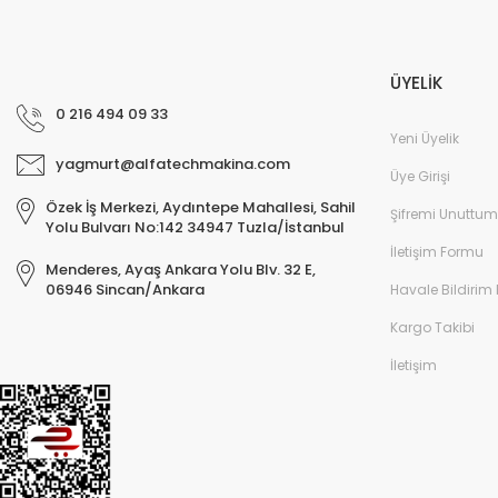
ÜYELİK
0 216 494 09 33
Yeni Üyelik
yagmurt@alfatechmakina.com
Üye Girişi
Özek İş Merkezi, Aydıntepe Mahallesi, Sahil
Şifremi Unuttum
Yolu Bulvarı No:142 34947 Tuzla/İstanbul
İletişim Formu
Menderes, Ayaş Ankara Yolu Blv. 32 E,
06946 Sincan/Ankara
Havale Bildirim
Kargo Takibi
İletişim