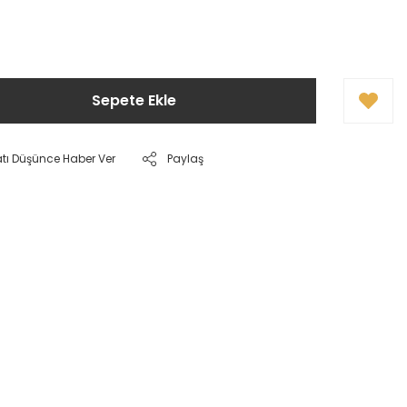
!
Sepete Ekle
atı Düşünce Haber Ver
Paylaş