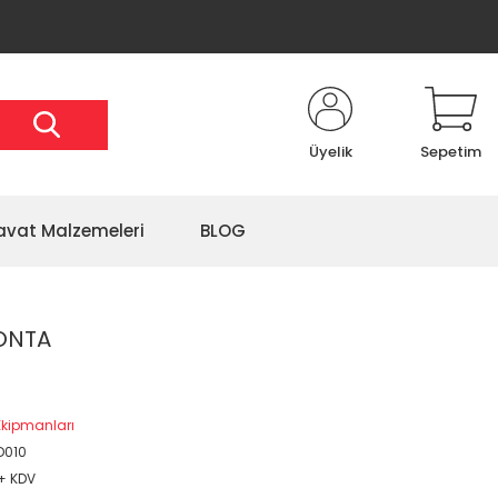
Üyelik
Sepetim
avat Malzemeleri
BLOG
ONTA
kipmanları
D010
 + KDV