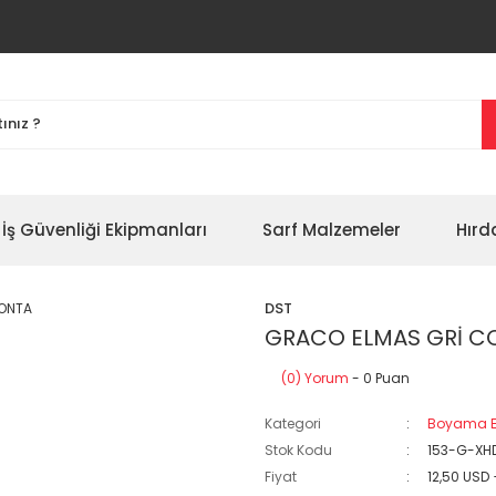
İş Güvenliği Ekipmanları
Sarf Malzemeler
Hırd
DST
GRACO ELMAS GRİ C
(0) Yorum
- 0 Puan
Kategori
Boyama E
Stok Kodu
153-G-XH
Fiyat
12,50 USD