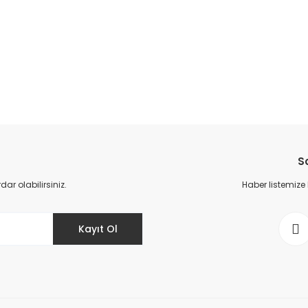
da yetersiz gördüğünüz noktaları öneri formunu kullanarak tarafımıza il
Bu ürüne ilk yorumu siz yapın!
S
Yorum Yaz
r olabilirsiniz.
Haber listemize
Kayıt Ol