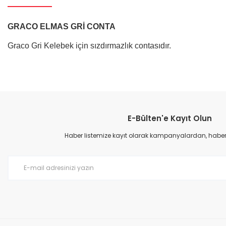
GRACO ELMAS GRİ CONTA 
Graco Gri Kelebek için sızdırmazlık contasıdır.
Bu ürünün fiyat bilgisi, resim, ürün açıklamalarında ve diğer konular
Görüş ve önerileriniz için teşekkür ederiz.
E-Bülten'e Kayıt Olun
Ürün resmi kalitesiz, bozuk veya görüntülenemiyor.
Ürün açıklamasında eksik bilgiler bulunuyor.
Haber listemize kayıt olarak kampanyalardan, haberda
Ürün bilgilerinde hatalar bulunuyor.
Ürün fiyatı diğer sitelerden daha pahalı.
Bu ürüne benzer farklı alternatifler olmalı.