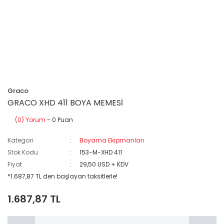
Graco
GRACO XHD 411 BOYA MEMESİ
(0) Yorum
- 0 Puan
Kategori
Boyama Ekipmanları
Stok Kodu
153-M-XHD 411
Fiyat
29,50 USD + KDV
*1.687,87 TL den başlayan taksitlerle!
1.687,87 TL