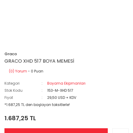
Graco
GRACO XHD 517 BOYA MEMESİ
(0) Yorum
- 0 Puan
Kategori
Boyama Ekipmanları
Stok Kodu
153-M-XHD 517
Fiyat
29,50 USD + KDV
*1.687,25 TL den başlayan taksitlerle!
1.687,25 TL