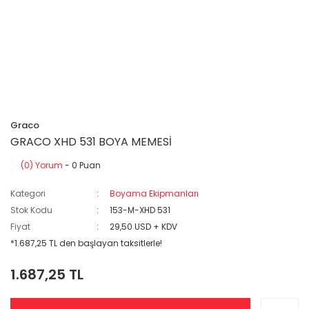
Graco
GRACO XHD 531 BOYA MEMESİ
(0) Yorum
- 0 Puan
Kategori
Boyama Ekipmanları
Stok Kodu
153-M-XHD 531
Fiyat
29,50 USD + KDV
*1.687,25 TL den başlayan taksitlerle!
1.687,25 TL