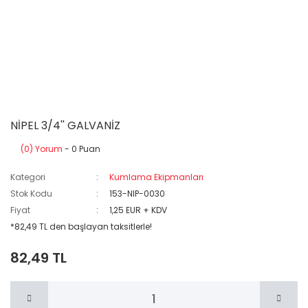
NİPEL 3/4'' GALVANİZ
(0) Yorum
- 0 Puan
Kategori
Kumlama Ekipmanları
Stok Kodu
153-NIP-0030
Fiyat
1,25 EUR + KDV
*82,49 TL den başlayan taksitlerle!
82,49 TL