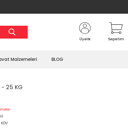
Üyelik
Sepetim
avat Malzemeleri
BLOG
 - 25 KG
emeler
60
+ KDV