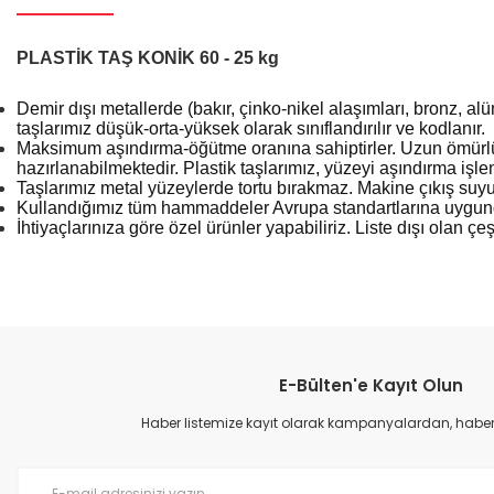
PLASTİK TAŞ KONİK 60 - 25 kg
Demir dışı metallerde (bakır, çinko-nikel alaşımları, bronz, a
taşlarımız düşük-orta-yüksek olarak sınıflandırılır ve kodlanır.
Maksimum aşındırma-öğütme oranına sahiptirler. Uzun ömürlü y
hazırlanabilmektedir. Plastik taşlarımız, yüzeyi aşındırma işlem
Taşlarımız metal yüzeylerde tortu bırakmaz. Makine çıkış suyun
Kullandığımız tüm hammaddeler Avrupa standartlarına uygundu
İhtiyaçlarınıza göre özel ürünler yapabiliriz. Liste dışı olan çeş
Bu ürünün fiyat bilgisi, resim, ürün açıklamalarında ve diğer konular
Görüş ve önerileriniz için teşekkür ederiz.
E-Bülten'e Kayıt Olun
Ürün resmi kalitesiz, bozuk veya görüntülenemiyor.
Ürün açıklamasında eksik bilgiler bulunuyor.
Haber listemize kayıt olarak kampanyalardan, haberda
Ürün bilgilerinde hatalar bulunuyor.
Ürün fiyatı diğer sitelerden daha pahalı.