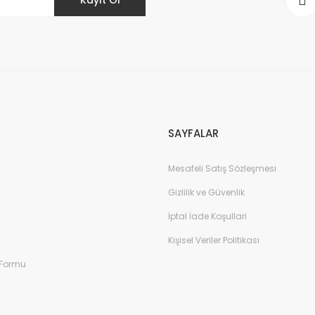
Kayıt Ol
Gönder
SAYFALAR
Mesafeli Satış Sözleşmesi
Gizlilik ve Güvenlik
İptal İade Koşullari
Kişisel Veriler Politikası
 Formu