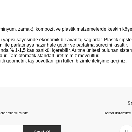
lüminyum, zamak), kompozit ve plastik malzemelerde keskin köşele
apısı sayesinde ekonomik bir avantaj sağlarlar. Plastik cipsler
i ile parlatmaya hazır hale getirir ve parlatma sürecini kısaltır.
da % 1-1,5 katı partikül içerebilir. Arıtma ünitesi bulunan siste
r. Tam otomatik standart üretimimiz mevcuttur.
itli geometrik taş boyutları için lütfen bizimle iletişime geçiniz.
da yetersiz gördüğünüz noktaları öneri formunu kullanarak tarafımıza il
Bu ürüne ilk yorumu siz yapın!
S
Yorum Yaz
r olabilirsiniz.
Haber listemize