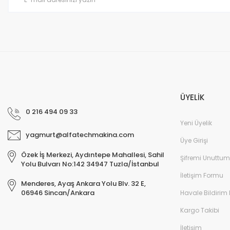
Bu ürüne benzer farklı alternatifler olmalı.
ÜYELİK
0 216 494 09 33
Yeni Üyelik
yagmurt@alfatechmakina.com
Üye Girişi
Özek İş Merkezi, Aydıntepe Mahallesi, Sahil
Şifremi Unuttum
Yolu Bulvarı No:142 34947 Tuzla/İstanbul
İletişim Formu
Menderes, Ayaş Ankara Yolu Blv. 32 E,
06946 Sincan/Ankara
Havale Bildirim
Kargo Takibi
İletişim