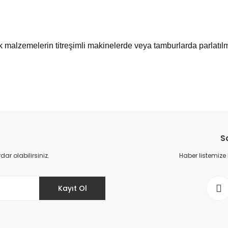
 malzemelerin titreşimli makinelerde veya tamburlarda parlatılma
da yetersiz gördüğünüz noktaları öneri formunu kullanarak tarafımıza il
Bu ürüne ilk yorumu siz yapın!
S
Yorum Yaz
r olabilirsiniz.
Haber listemize
Kayıt Ol