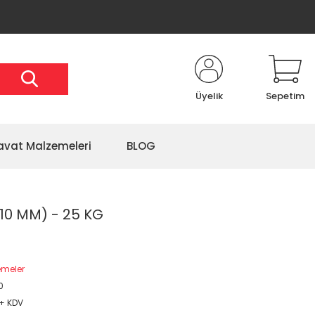
Üyelik
Sepetim
avat Malzemeleri
BLOG
(10 MM) - 25 KG
emeler
0
 + KDV