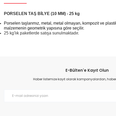
PORSELEN TAŞ BİLYE (10 MM) - 25 kg
Porselen taşlarımız, metal, metal olmayan, kompozit ve plastik
malzemenin geometrik yapısına göre seçilir.
25 kg'lık paketlerde satışa sunulmaktadır.
Bu ürünün fiyat bilgisi, resim, ürün açıklamalarında ve diğer konular
Görüş ve önerileriniz için teşekkür ederiz.
E-Bülten'e Kayıt Olun
Ürün resmi kalitesiz, bozuk veya görüntülenemiyor.
Ürün açıklamasında eksik bilgiler bulunuyor.
Haber listemize kayıt olarak kampanyalardan, haberda
Ürün bilgilerinde hatalar bulunuyor.
Ürün fiyatı diğer sitelerden daha pahalı.
Bu ürüne benzer farklı alternatifler olmalı.