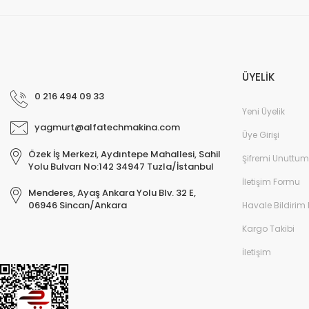
ÜYELİK
0 216 494 09 33
Yeni Üyelik
yagmurt@alfatechmakina.com
Üye Girişi
Özek İş Merkezi, Aydıntepe Mahallesi, Sahil
Şifremi Unuttum
Yolu Bulvarı No:142 34947 Tuzla/İstanbul
İletişim Formu
Menderes, Ayaş Ankara Yolu Blv. 32 E,
06946 Sincan/Ankara
Havale Bildirim
Kargo Takibi
İletişim