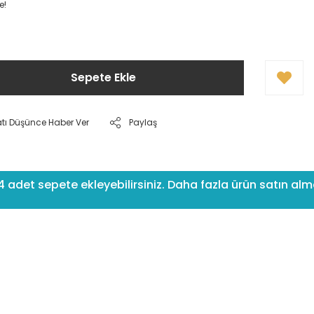
e!
Sepete Ekle
atı Düşünce Haber Ver
Paylaş
det sepete ekleyebilirsiniz. Daha fazla ürün satın alma