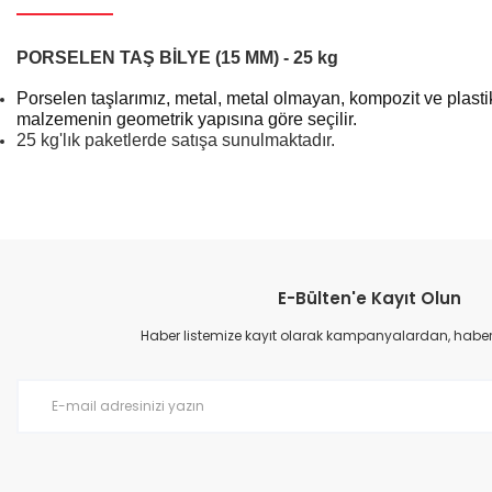
PORSELEN TAŞ BİLYE (15 MM) - 25 kg
Porselen taşlarımız, metal, metal olmayan, kompozit ve plastik
malzemenin geometrik yapısına göre seçilir.
25 kg'lık paketlerde satışa sunulmaktadır.
Bu ürünün fiyat bilgisi, resim, ürün açıklamalarında ve diğer konular
Görüş ve önerileriniz için teşekkür ederiz.
E-Bülten'e Kayıt Olun
Ürün resmi kalitesiz, bozuk veya görüntülenemiyor.
Ürün açıklamasında eksik bilgiler bulunuyor.
Haber listemize kayıt olarak kampanyalardan, haberda
Ürün bilgilerinde hatalar bulunuyor.
Ürün fiyatı diğer sitelerden daha pahalı.
Bu ürüne benzer farklı alternatifler olmalı.