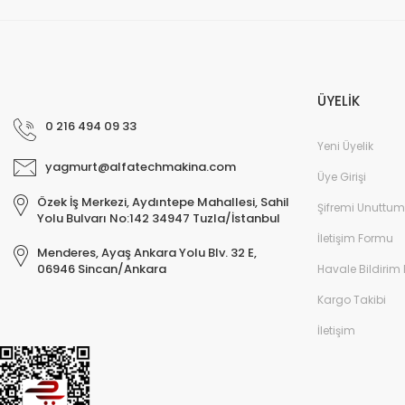
ÜYELİK
0 216 494 09 33
Yeni Üyelik
yagmurt@alfatechmakina.com
Üye Girişi
Özek İş Merkezi, Aydıntepe Mahallesi, Sahil
Şifremi Unuttum
Yolu Bulvarı No:142 34947 Tuzla/İstanbul
İletişim Formu
Menderes, Ayaş Ankara Yolu Blv. 32 E,
06946 Sincan/Ankara
Havale Bildirim
Kargo Takibi
İletişim