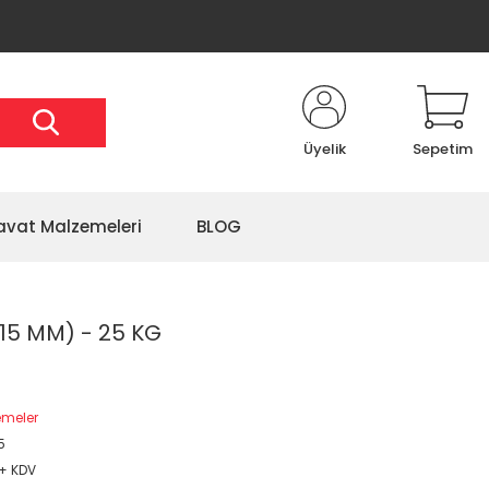
Üyelik
Sepetim
avat Malzemeleri
BLOG
(15 MM) - 25 KG
emeler
5
 + KDV