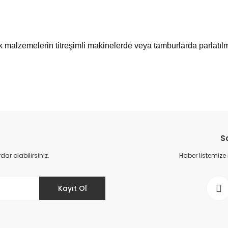
 malzemelerin titreşimli makinelerde veya tamburlarda parlatılma
da yetersiz gördüğünüz noktaları öneri formunu kullanarak tarafımıza il
Bu ürüne ilk yorumu siz yapın!
S
Yorum Yaz
r olabilirsiniz.
Haber listemize
Kayıt Ol