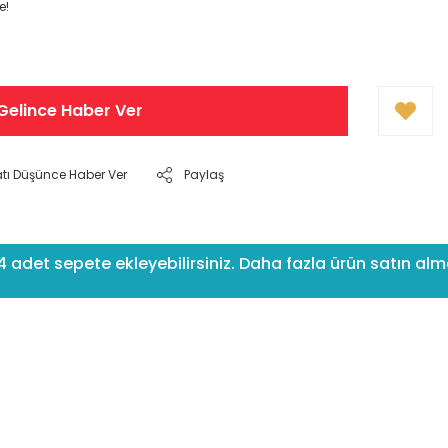
e!
Gelince Haber Ver
atı Düşünce Haber Ver
Paylaş
det sepete ekleyebilirsiniz. Daha fazla ürün satın alma