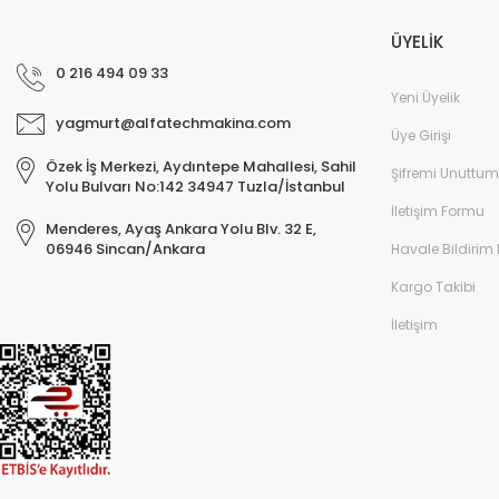
ÜYELİK
0 216 494 09 33
Yeni Üyelik
yagmurt@alfatechmakina.com
Üye Girişi
Özek İş Merkezi, Aydıntepe Mahallesi, Sahil
Şifremi Unuttum
Yolu Bulvarı No:142 34947 Tuzla/İstanbul
İletişim Formu
Menderes, Ayaş Ankara Yolu Blv. 32 E,
06946 Sincan/Ankara
Havale Bildirim
Kargo Takibi
İletişim