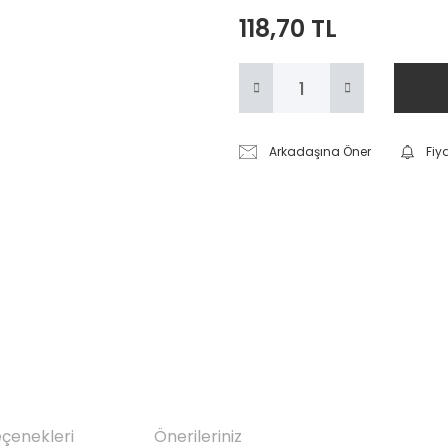
118,70 TL
Arkadaşına Öner
Fiy
eçenekleri
Önerileriniz