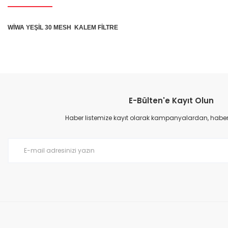
WİWA YEŞİL 30 MESH KALEM FİLTRE
Bu ürünün fiyat bilgisi, resim, ürün açıklamalarında ve diğer konular
Görüş ve önerileriniz için teşekkür ederiz.
E-Bülten'e Kayıt Olun
Ürün resmi kalitesiz, bozuk veya görüntülenemiyor.
Ürün açıklamasında eksik bilgiler bulunuyor.
Haber listemize kayıt olarak kampanyalardan, haberda
Ürün bilgilerinde hatalar bulunuyor.
Ürün fiyatı diğer sitelerden daha pahalı.
Bu ürüne benzer farklı alternatifler olmalı.