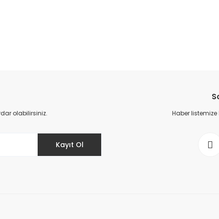
da yetersiz gördüğünüz noktaları öneri formunu kullanarak tarafımıza il
Bu ürüne ilk yorumu siz yapın!
S
Yorum Yaz
r olabilirsiniz.
Haber listemize
Kayıt Ol
Gönder