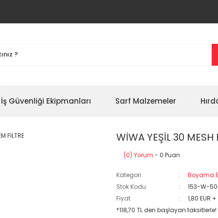
İş Güvenliği Ekipmanları
Sarf Malzemeler
Hırd
WİWA YEŞİL 30 MESH 
(0) Yorum
- 0 Puan
Kategori
Boyama E
Stok Kodu
153-W-50
Fiyat
1,80 EUR +
*118,70 TL den başlayan taksitlerle!