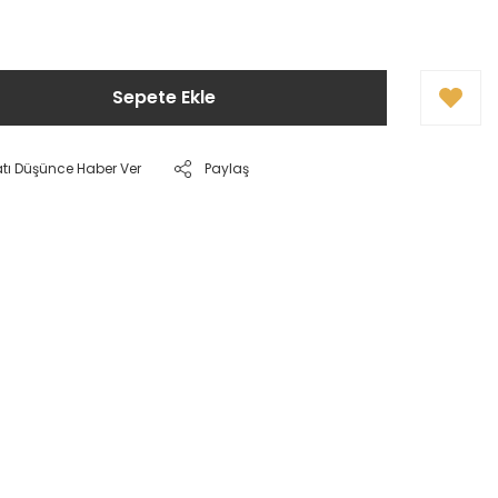
Sepete Ekle
atı Düşünce Haber Ver
Paylaş